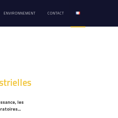
ENVIRONNEMENT
CONTACT
trielles
uissance, les
atoires...