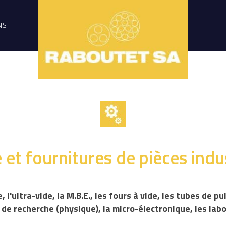
NS
 et fournitures de pièces indus
, l'ultra-vide, la M.B.E., les fours à vide, les tubes de p
de recherche (physique), la micro-électronique, les labor